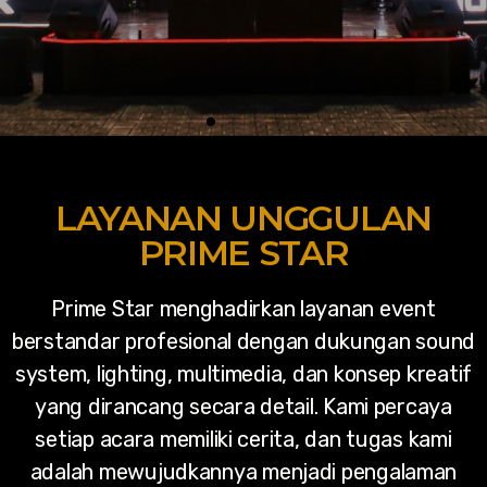
PRIME STAR
INDONESIA
LAYANAN UNGGULAN
PRIME STAR
Menyediakan layanan event yang berkualitas tinggi
dengan fokus pada detail dan kepuasan
Prime Star menghadirkan layanan event
pelanggan.
berstandar profesional dengan dukungan sound
system, lighting, multimedia, dan konsep kreatif
Hubungi Kami
yang dirancang secara detail. Kami percaya
setiap acara memiliki cerita, dan tugas kami
adalah mewujudkannya menjadi pengalaman