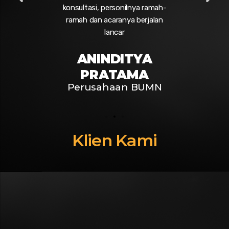
nt-event
konsultasi, personilnya ramah-
ramah dan acaranya berjalan
lancar
WI
GARA
Wer
ANINDITYA
an
an
PRATAMA
Perusahaan BUMN
Klien Kami