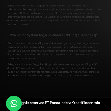
Sebagai event organizer Jogja, kami siap membantu perencanaan dan
pelaksanaan berbagai jenis acara, mulai dari sales meeting, general shareholders
meeting (RUPS), annual general meeting (AGM), seminar, workshop, training
program, hingga team building. Didukung tim yang berpengalaman, setiap acara
dirancang secara profesional agar berjalan lancar sesuai kebutuhan perusahaan
maupun instansi.
Sewa Sound System Jogja & Vendor Event Jogja Terlengkap
Butuh sewa sound system Jogja untuk seminar, gathering, wedding, atau acara
perusahaan? Kami menyediakan layanan rental sound Jogja, vendor sound
system Jogja, sewa lighting Jogja, vendor panggung Jogja, serta jasa backdrop
Jogja dengan peralatan berkualitas dan tim profesional untuk mendukung
kelancaran setiap acara.
Sebagai vendor event Jogja, kami juga melayani event management Jogja, EO
Jogja, EO Yogyakarta, product launch, grand opening, seminar, workshop, team
building, hingga tour travel organizer. Apa pun kebutuhan acara Anda, kami siap
memberikan solusi event yang lengkap, profesional, dan sesuai kebutuhan.
© All rights reserved PT Panca Indera Kreatif Indonesia​