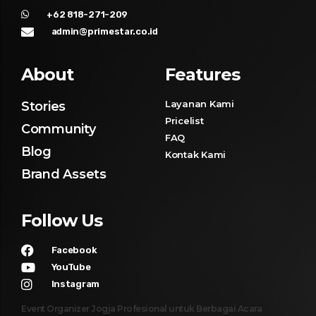
+62 818-271-209
admin@primestar.co.id
About
Features
Layanan Kami
Stories
Pricelist
Community
FAQ
Blog
Kontak Kami
Brand Assets
Follow Us
Facebook
YouTube
Instagram
Event Organizer Jogja Profesional untuk Berbagai Acara